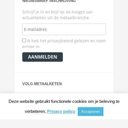
NIEUWSBRIEF INSCHRIJVING
Schrijf je in en blijf op de hoogte van
actualiteiten uit de metaalbranche.
Ik heb het privacybeleid gelezen en stem
ermee in.
VOLG METAALKETEN
Deze website gebruikt functionele cookies om je beleving te
verbeteren.
Privacy policy
Accepteren
© 2026
METAALKRANT
|
NIEUWS, ACHTERGRONDEN EN VERDIEPING VOOR DE
METAALINDUSTRIE