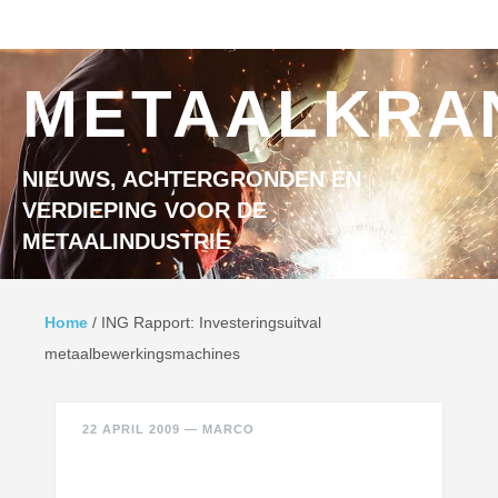
Ga naar inhoud
MENU
METAALKRA
NIEUWS, ACHTERGRONDEN EN
VERDIEPING VOOR DE
METAALINDUSTRIE
Home
/
ING Rapport: Investeringsuitval
metaalbewerkingsmachines
22 APRIL 2009
—
MARCO