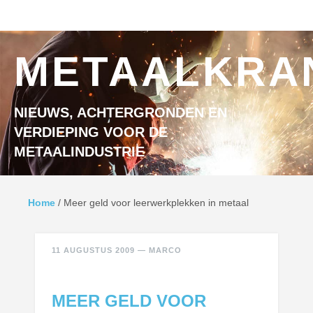
Ga naar inhoud
MENU
METAALKRA
NIEUWS, ACHTERGRONDEN EN
VERDIEPING VOOR DE
METAALINDUSTRIE
Home
/
Meer geld voor leerwerkplekken in metaal
11 AUGUSTUS 2009
—
MARCO
MEER GELD VOOR