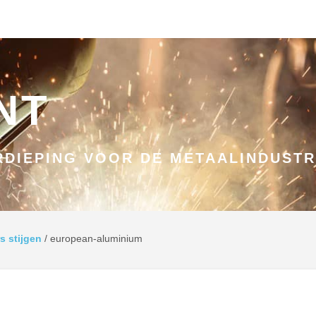
NT
DIEPING VOOR DE METAALINDUSTR
s stijgen
/
european-aluminium