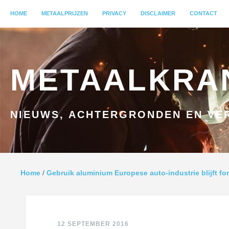
MENU
HOME
GA NAAR INHOUD
METAALPRIJZEN
PRIVACY
DISCLAIMER
CONTACT
METAALKRA
NIEUWS, ACHTERGRONDEN EN VER
Home
/
Gebruik aluminium Europese auto-industrie blijft for
12 SEPTEMBER 2016