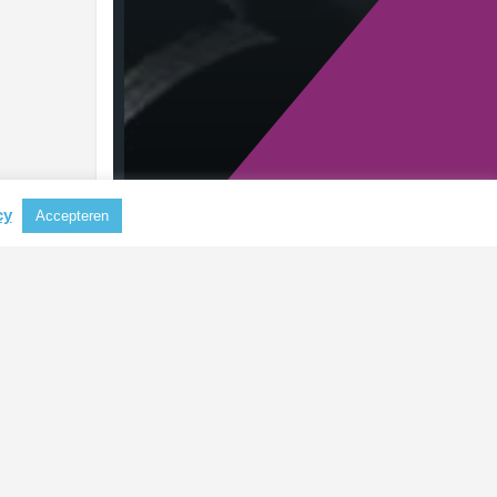
cy
Accepteren
RECENTE BERICHTEN
Nieuwe CSRD-standaarden
verlagen administratieve lasten
voor bedrijven