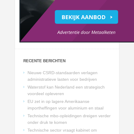
RECENTE BERICHTEN
Nieuwe CSRD-standaarden verlagen
administratieve lasten voor bedrijven
Waterstof kan Nederland een strategisch
voordeel opleveren
EU zet in op lagere Amerikaanse
importheffingen voor aluminium en staal
Technische mbo-opleidingen dreigen verder
onder druk te komen
Technische sector vraagt kabinet om