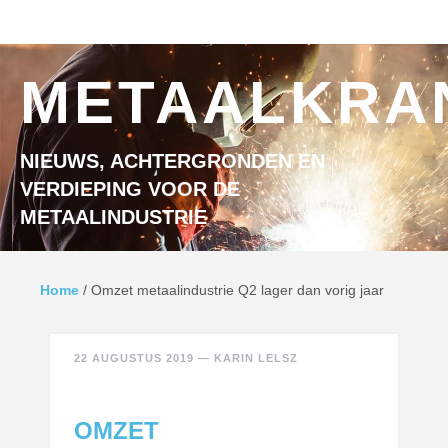
Ga naar inhoud
MENU
METAALKRA
NIEUWS, ACHTERGRONDEN EN
VERDIEPING VOOR DE
METAALINDUSTRIE
Home
/
Omzet metaalindustrie Q2 lager dan vorig jaar
22 AUGUSTUS 2019
—
KARIN LELSZ
OMZET