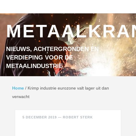
Ga naar inhoud
MENU
METAALKRA
NIEUWS, ACHTERGRONDEN EN
VERDIEPING VOOR DE
METAALINDUSTRIE
Home
/
Krimp industrie eurozone valt lager uit dan
verwacht
5 DECEMBER 2019
—
ROBERT STERK