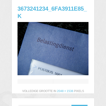
3673241234_6FA3911E85_
K
VOLLEDIGE GROOTTE IN
2048 × 1536
PIXELS