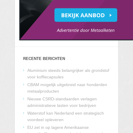
RECENTE BERICHTEN
Aluminium steeds belangrijker als grondstof
voor koffiecapsules
CBAM mogelijk uitgebreid naar honderden
metaalproducten
Nieuwe CSRD-standaarden verlagen
administratieve lasten voor bedrijven
Waterstof kan Nederland een strategisch
voordeel opleveren
EU zet in op lagere Amerikaanse