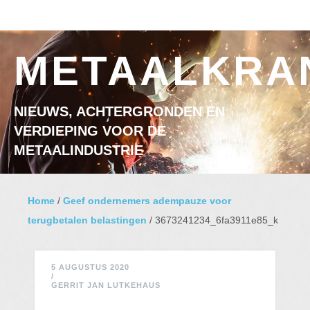
Ga naar inhoud
MENU
METAALKRA
NIEUWS, ACHTERGRONDEN EN
VERDIEPING VOOR DE
METAALINDUSTRIE
Home
/
Geef ondernemers adempauze voor
terugbetalen belastingen
/
3673241234_6fa3911e85_k
5 AUGUSTUS 2020
/
GERRIT JAN LUTKEHAUS