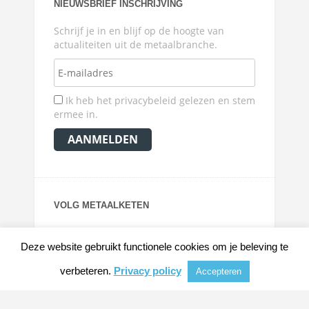
NIEUWSBRIEF INSCHRIJVING
Schrijf je in en blijf op de hoogte van
actualiteiten uit de metaalbranche.
Ik heb het privacybeleid gelezen en stem
ermee in.
VOLG METAALKETEN
Deze website gebruikt functionele cookies om je beleving te
verbeteren.
Privacy policy
Accepteren
© 2026
METAALKRANT
|
NIEUWS, ACHTERGRONDEN EN VERDIEPING VOOR DE
METAALINDUSTRIE