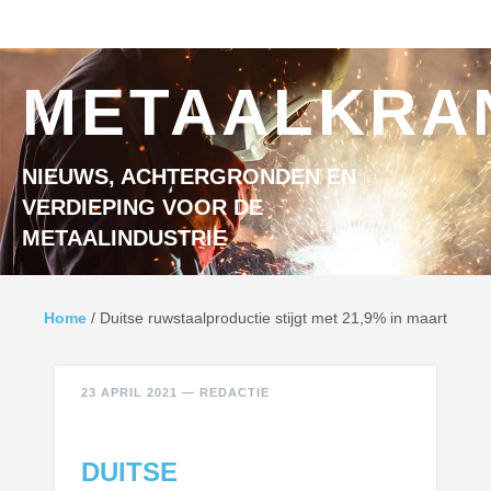
Ga naar inhoud
MENU
METAALKRA
NIEUWS, ACHTERGRONDEN EN
VERDIEPING VOOR DE
METAALINDUSTRIE
Home
/
Duitse ruwstaalproductie stijgt met 21,9% in maart
23 APRIL 2021
—
REDACTIE
DUITSE