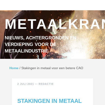
Ga naar inhoud
MENU
METAALKRA
NIEUWS, ACHTERGRONDEN EN
VERDIEPING VOOR DE
METAALINDUSTRIE
Home
/
Stakingen in metaal voor een betere CAO
2 JULI 2021
—
REDACTIE
STAKINGEN IN METAAL