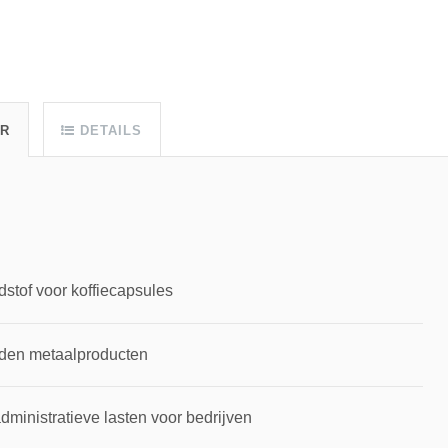
UR
DETAILS
dstof voor koffiecapsules
rden metaalproducten
inistratieve lasten voor bedrijven