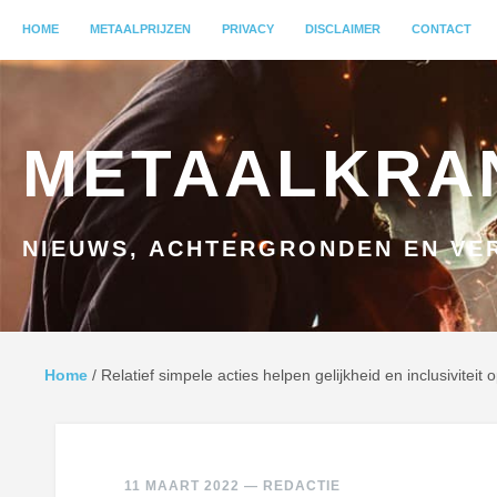
MENU
HOME
GA NAAR INHOUD
METAALPRIJZEN
PRIVACY
DISCLAIMER
CONTACT
METAALKRA
NIEUWS, ACHTERGRONDEN EN VER
Home
/
Relatief simpele acties helpen gelijkheid en inclusivitei
11 MAART 2022
—
REDACTIE