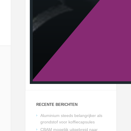
RECENTE BERICHTEN
Aluminium steeds belangrijker als
grondstof voor koffiecapsules
CBAM mogelijk uitgebreid naar