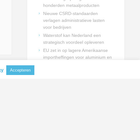
honderden metaalproducten
Nieuwe CSRD-standaarden
verlagen administratieve lasten
voor bedrijven
Waterstof kan Nederland een
strategisch voordeel opleveren
EU zet in op lagere Amerikaanse
importheffingen voor aluminium en
staal
cy
Accepteren
NIEUWSBRIEF INSCHRIJVING
Schrijf je in en blijf op de hoogte
van actualiteiten uit de
metaalbranche.