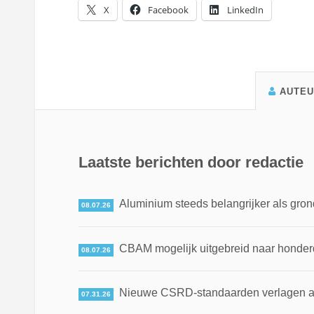
X
Facebook
LinkedIn
AUTE
Laatste berichten door redactie
Aluminium steeds belangrijker als gron
08.07.26
CBAM mogelijk uitgebreid naar honde
08.07.26
Nieuwe CSRD-standaarden verlagen adm
07.31.26