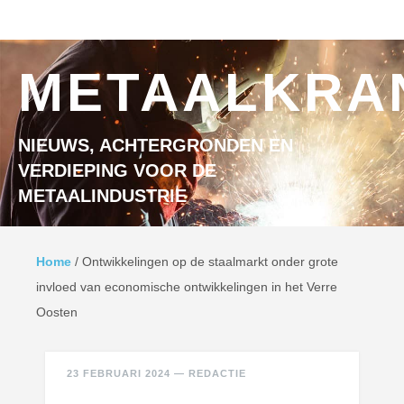
Ga naar inhoud
MENU
METAALKRA
NIEUWS, ACHTERGRONDEN EN
VERDIEPING VOOR DE
METAALINDUSTRIE
Home
/
Ontwikkelingen op de staalmarkt onder grote
invloed van economische ontwikkelingen in het Verre
Oosten
23 FEBRUARI 2024
—
REDACTIE