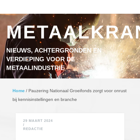
Ga naar inhoud
MENU
METAALKRA
NIEUWS, ACHTERGRONDEN EN
VERDIEPING VOOR DE
METAALINDUSTRIE
Home
/
Pauzering Nationaal Groeifonds zorgt voor onrust
bij kennisinstellingen en branche
29 MAART 2024
/
REDACTIE