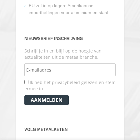
EU zet in op lagere Amerikaanse
importheffingen voor aluminium en staal
NIEUWSBRIEF INSCHRIJVING
Schrijf je in en blijf op de hoogte van
actualiteiten uit de metaalbranche.
Ik heb het privacybeleid gelezen en stem
ermee in.
VOLG METAALKETEN