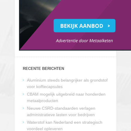
RECENTE BERICHTEN
Aluminium steeds belangrijker als grondstof
voor koffiecapsules
CBAM mogelijk uitgebreid naar honderden
metaalproducten
Nieuwe CSRD-standaarden verlagen
administratieve lasten voor bedrijven
Waterstof kan Nederland een strategisch
voordeel opleveren