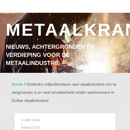
Ga naar inhoud
MENU
METAALKRA
NIEUWS, ACHTERGRONDEN EN
VERDIEPING VOOR DE
METAALINDUSTRIE
Home
/
Ondanks miljardensteun aan staalindustrie om te
vergroenen is er veel onzekerheid onder werknemers in
Duitse staalindustrie
3 MEI 2024
/
REDACTIE