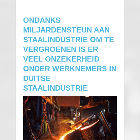
ONDANKS
MILJARDENSTEUN AAN
STAALINDUSTRIE OM TE
VERGROENEN IS ER
VEEL ONZEKERHEID
ONDER WERKNEMERS IN
DUITSE
STAALINDUSTRIE