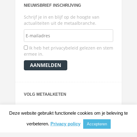
NIEUWSBRIEF INSCHRIJVING
Schrijf je in en blijf op de hoogte van
actualiteiten uit de metaalbranche.
Ik heb het privacybeleid gelezen en stem
ermee in.
VOLG METAALKETEN
Deze website gebruikt functionele cookies om je beleving te
verbeteren.
Privacy policy
Accepteren
© 2026
METAALKRANT
|
NIEUWS, ACHTERGRONDEN EN VERDIEPING VOOR DE