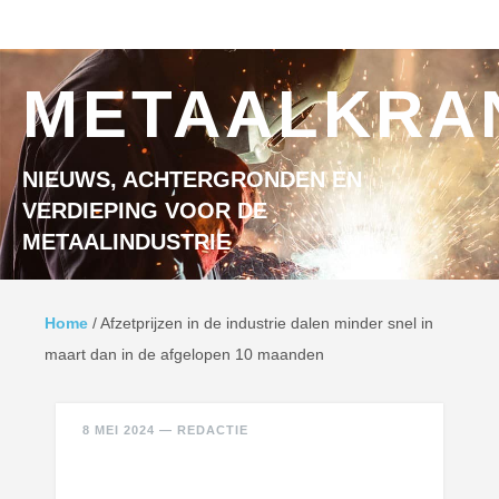
Ga naar inhoud
MENU
METAALKRA
NIEUWS, ACHTERGRONDEN EN
VERDIEPING VOOR DE
METAALINDUSTRIE
Home
/
Afzetprijzen in de industrie dalen minder snel in
maart dan in de afgelopen 10 maanden
8 MEI 2024
—
REDACTIE