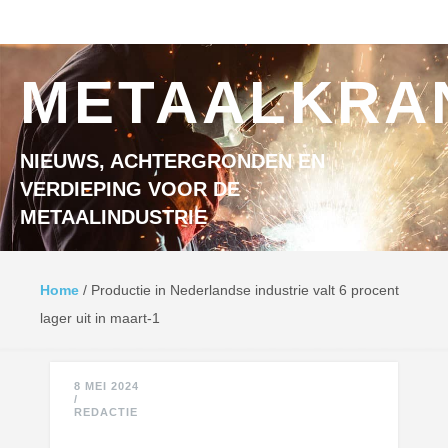
Ga naar inhoud
MENU
METAALKRA
NIEUWS, ACHTERGRONDEN EN
VERDIEPING VOOR DE
METAALINDUSTRIE
Home
/
Productie in Nederlandse industrie valt 6 procent
lager uit in maart-1
8 MEI 2024
/
REDACTIE