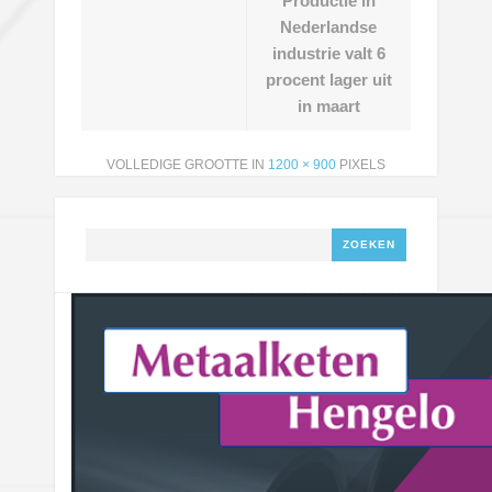
Productie in
Nederlandse
industrie valt 6
procent lager uit
in maart
VOLLEDIGE GROOTTE IN
1200 × 900
PIXELS
Zoeken