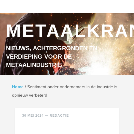
Ga naar inhoud
MENU
METAALKRA
NIEUWS, ACHTERGRONDEN EN
VERDIEPING VOOR DE
METAALINDUSTRIE
Home
/
Sentiment onder ondernemers in de industrie is
opnieuw verbeterd
30 MEI 2024
—
REDACTIE