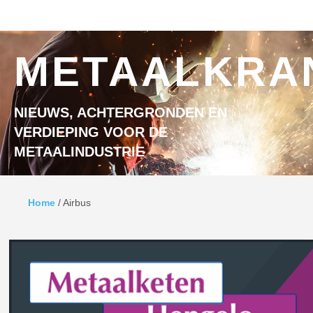
Ga naar inhoud
MENU
METAALKRA
NIEUWS, ACHTERGRONDEN EN
VERDIEPING VOOR DE
METAALINDUSTRIE
Home
/
Airbus