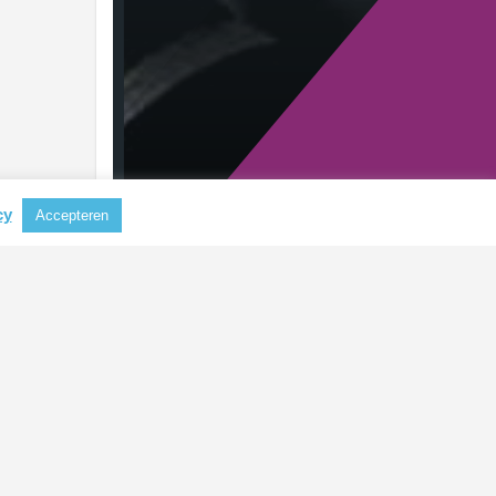
cy
Accepteren
RECENTE BERICHTEN
Nieuwe CSRD-standaarden
verlagen administratieve lasten
voor bedrijven