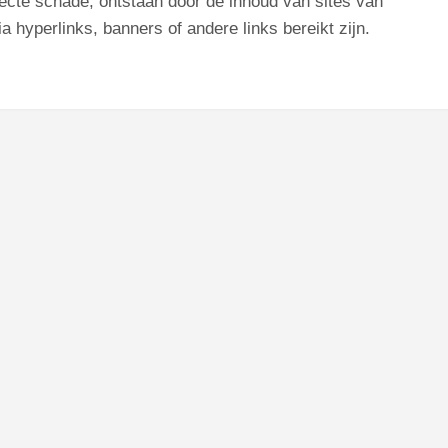
irecte schade, ontstaan door de inhoud van sites van
a hyperlinks, banners of andere links bereikt zijn.