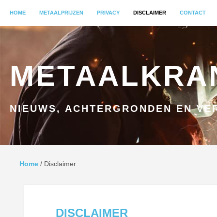
MENU
HOME
GA NAAR INHOUD
METAALPRIJZEN
PRIVACY
DISCLAIMER
CONTACT
METAALKRA
NIEUWS, ACHTERGRONDEN EN VER
Home
/
Disclaimer
DISCLAIMER