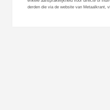
enkele aansprakelijkheid voor directe of ind
derden die via de website van Metaalkrant, vi