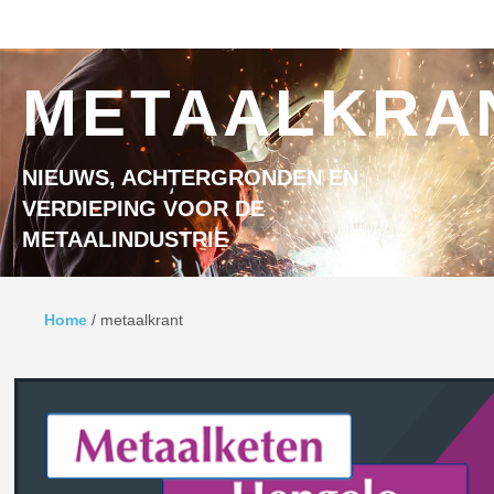
Ga naar inhoud
MENU
METAALKRA
NIEUWS, ACHTERGRONDEN EN
VERDIEPING VOOR DE
METAALINDUSTRIE
Home
/
metaalkrant