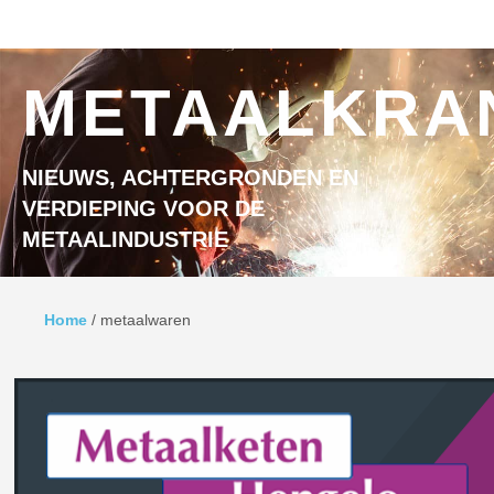
Ga naar inhoud
MENU
METAALKRA
NIEUWS, ACHTERGRONDEN EN
VERDIEPING VOOR DE
METAALINDUSTRIE
Home
/
metaalwaren