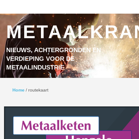
Ga naar inhoud
MENU
METAALKRA
NIEUWS, ACHTERGRONDEN EN
VERDIEPING VOOR DE
METAALINDUSTRIE
Home
/
routekaart