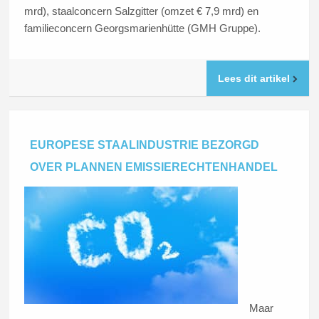
mrd), staalconcern Salzgitter (omzet € 7,9 mrd) en
familieconcern Georgsmarienhütte (GMH Gruppe).
Lees dit artikel
EUROPESE STAALINDUSTRIE BEZORGD
OVER PLANNEN EMISSIERECHTENHANDEL
Maar