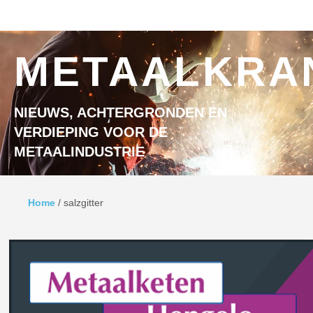
Ga naar inhoud
MENU
METAALKRA
NIEUWS, ACHTERGRONDEN EN
VERDIEPING VOOR DE
METAALINDUSTRIE
Home
/
salzgitter