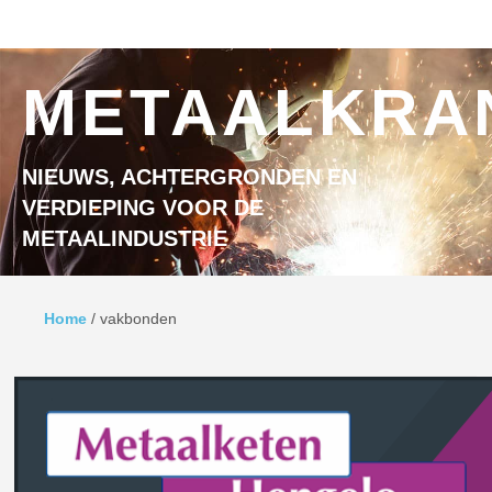
Ga naar inhoud
MENU
METAALKRA
NIEUWS, ACHTERGRONDEN EN
VERDIEPING VOOR DE
METAALINDUSTRIE
Home
/
vakbonden