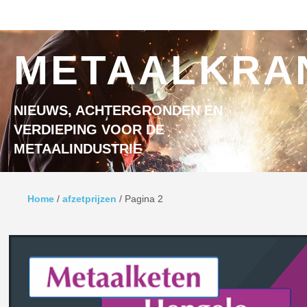
Ga naar inhoud
MENU
METAALKRA
NIEUWS, ACHTERGRONDEN EN
VERDIEPING VOOR DE
METAALINDUSTRIE
Home
/
afzetprijzen
/
Pagina 2