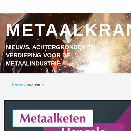
Ga naar inhoud
MENU
METAALKRA
NIEUWS, ACHTERGRONDEN EN
VERDIEPING VOOR DE
METAALINDUSTRIE
Home
/
augustus