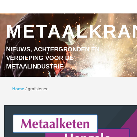
Ga naar inhoud
MENU
METAALKRA
NIEUWS, ACHTERGRONDEN EN
VERDIEPING VOOR DE
METAALINDUSTRIE
Home
/
grafstenen