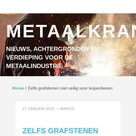
Ga naar inhoud
MENU
METAALKRA
NIEUWS, ACHTERGRONDEN EN
VERDIEPING VOOR DE
METAALINDUSTRIE
Home
/
Zelfs grafstenen niet veilig voor koperdieven
17 JANUARI 2011
—
MARCO
ZELFS GRAFSTENEN