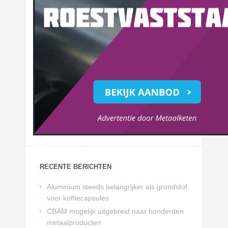
RECENTE BERICHTEN
Aluminium steeds belangrijker als grondstof
voor koffiecapsules
CBAM mogelijk uitgebreid naar honderden
metaalproducten