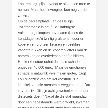
koperen orgelpijpen vanaf te slopen en mee te
nemen. Maar het dievengilde kon nog verder
zinken.
Op de begraafplaats van de Heilige
Jozefparochie in het Zuid-Limburgse
Valkenburg sloopten onverlaten tijdens de
kerstdagen zo’n twintig grafstenen door er
koperen en bronzen kruisen en beeldjes
vanaf te rukken en de koperen letters van de
namen van de overledenen er af te bikken.
Het kerkbestuur schat de totale schade op
ongeveer 40.000 euro. “Maar de emotionele
schade is natuurlijk vele malen groter,” zegt
Lou Mlodzick van het kerkbestuur. “De
identiteit van die mensen is weggenomen. Dat
is vreselijk. Dit zijn echt gewetenloze mensen
die zoiets doen.” Nadat de diefstal maandag
door een nabestaande werd ontdekt, kwamen
er gisteren nog verschillende familieleden van