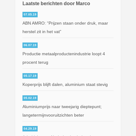
Laatste berichten door Marco
07.05.19
ABN AMRO: “Prijzen staan onder druk, maar
herstel zit in het vat”
06.07.19
Productie metaalproductenindustrie loopt 4
procent terug
05.17.19
Koperprijs blijft dalen, aluminium staat stevig
05.02.19
Aluminiumprijs naar tweejarig dieptepunt;
langetermijnvooruitzichten beter
04.29.19