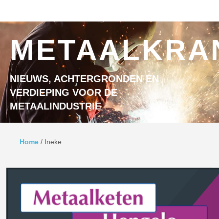
Ga naar inhoud
MENU
METAALKRA
NIEUWS, ACHTERGRONDEN EN
VERDIEPING VOOR DE
METAALINDUSTRIE
Home
/
Ineke