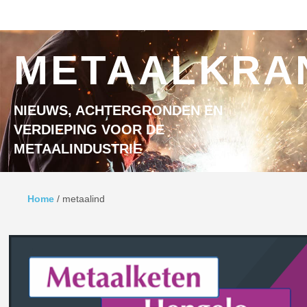
Ga naar inhoud
MENU
METAALKRA
NIEUWS, ACHTERGRONDEN EN
VERDIEPING VOOR DE
METAALINDUSTRIE
Home
/
metaalind