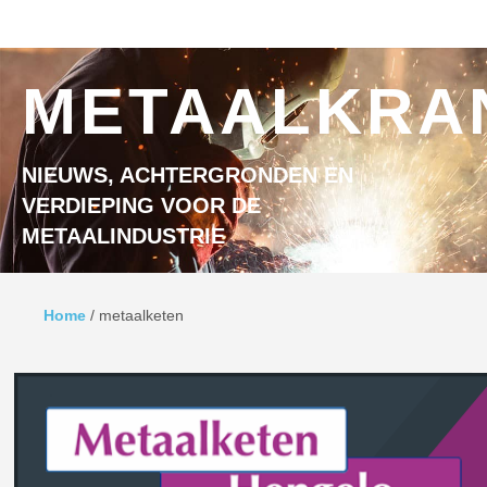
Ga naar inhoud
MENU
METAALKRA
NIEUWS, ACHTERGRONDEN EN
VERDIEPING VOOR DE
METAALINDUSTRIE
Home
/
metaalketen