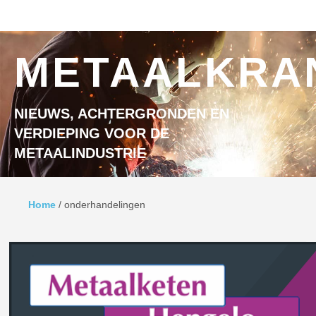
Ga naar inhoud
MENU
METAALKRA
NIEUWS, ACHTERGRONDEN EN
VERDIEPING VOOR DE
METAALINDUSTRIE
Home
/
onderhandelingen