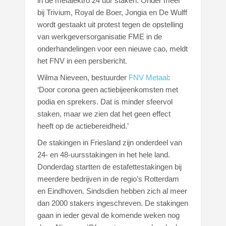
in de metalektro 24 uur staken. Onder meer
bij Trivium, Royal de Boer, Jongia en De Wulff
wordt gestaakt uit protest tegen de opstelling
van werkgeversorganisatie FME in de
onderhandelingen voor een nieuwe cao, meldt
het FNV in een persbericht.
Wilma Nieveen, bestuurder
FNV Metaal
:
‘Door corona geen actiebijeenkomsten met
podia en sprekers. Dat is minder sfeervol
staken, maar we zien dat het geen effect
heeft op de actiebereidheid.’
De stakingen in Friesland zijn onderdeel van
24- en 48-uursstakingen in het hele land.
Donderdag startten de estafettestakingen bij
meerdere bedrijven in de regio’s Rotterdam
en Eindhoven. Sindsdien hebben zich al meer
dan 2000 stakers ingeschreven. De stakingen
gaan in ieder geval de komende weken nog