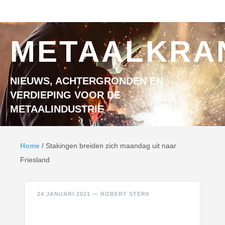
Ga naar inhoud
MENU
METAALKRA
NIEUWS, ACHTERGRONDEN EN
VERDIEPING VOOR DE
METAALINDUSTRIE
Home
/
Stakingen breiden zich maandag uit naar
Friesland
24 JANUARI 2021
—
ROBERT STERK