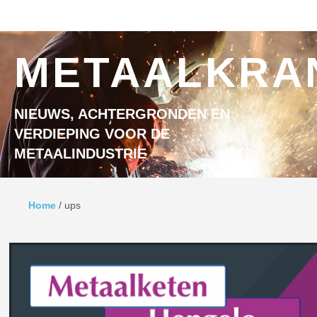
Ga naar inhoud
MENU
METAALKRA
NIEUWS, ACHTERGRONDEN EN
VERDIEPING VOOR DE
METAALINDUSTRIE
Home
/
ups