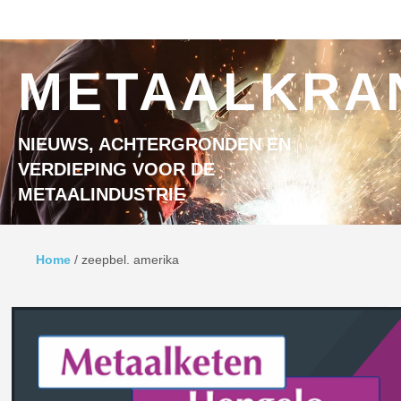
Ga naar inhoud
MENU
METAALKRA
NIEUWS, ACHTERGRONDEN EN
VERDIEPING VOOR DE
METAALINDUSTRIE
Home
/
zeepbel. amerika