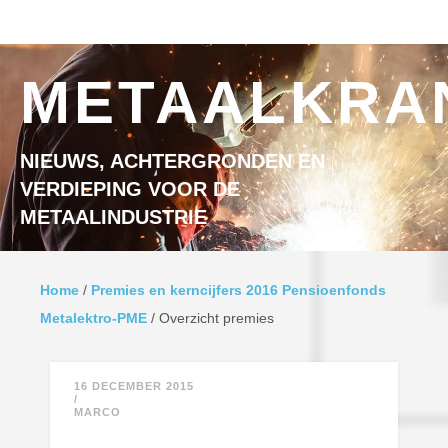
Ga naar inhoud
MENU
METAALKRA
NIEUWS, ACHTERGRONDEN EN
VERDIEPING VOOR DE
METAALINDUSTRIE
Home
/
Premies en kerncijfers 2016 Pensioenfonds
Metalektro-PME
/
Overzicht premies
16 DECEMBER 2015
/
MARCO