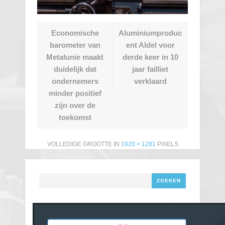
Economische
Aluminiumproduc
barometer van
ent Aldel voor
Metalunie maakt
derde keer in 10
duidelijk dat
jaar failliet
ondernemers
verklaard
minder positief
zijn over de
toekomst
VOLLEDIGE GROOTTE IN
1920 × 1281
PIXELS
Zoeken