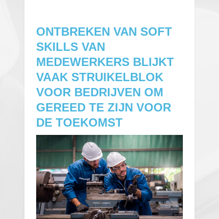
ONTBREKEN VAN SOFT
SKILLS VAN
MEDEWERKERS BLIJKT
VAAK STRUIKELBLOK
VOOR BEDRIJVEN OM
GEREED TE ZIJN VOOR
DE TOEKOMST