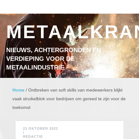
Ga naar inhoud
MENU
METAALKRA
NIEUWS, ACHTERGRONDEN EN
VERDIEPING VOOR DE
METAALINDUSTRIE
Home
/
Ontbreken van soft skills van medewerkers blijkt
vaak struikelblok voor bedrijven om gereed te zijn voor de
toekomst
21 OKTOBER 2022
/
REDACTIE