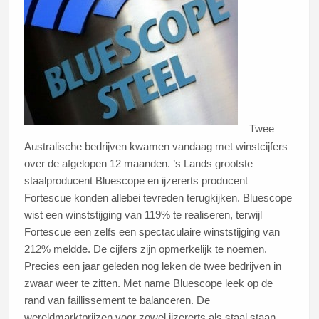
Twee
Australische bedrijven kwamen vandaag met winstcijfers
over de afgelopen 12 maanden. ’s Lands grootste
staalproducent Bluescope en ijzererts producent
Fortescue konden allebei tevreden terugkijken. Bluescope
wist een winststijging van 119% te realiseren, terwijl
Fortescue een zelfs een spectaculaire winststijging van
212% meldde. De cijfers zijn opmerkelijk te noemen.
Precies een jaar geleden nog leken de twee bedrijven in
zwaar weer te zitten. Met name Bluescope leek op de
rand van faillissement te balanceren. De
wereldmarktprijzen voor zowel ijzererts als staal staan