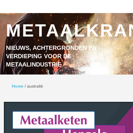
Ga naar inhoud
MENU
METAALKRA
NIEUWS, ACHTERGRONDEN EN
VERDIEPING VOOR DE
METAALINDUSTRIE
Home
/
australië