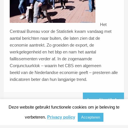
Het
Centraal Bureau voor de Statistiek kwam vandaag met
aantal berichten naar buiten, die laten zien dat de
economie aantrekt. Zo groeiden de export, de
werkgelegenheid en het bbp en nam het aantal
faillissementen verder af. In de zogenaamde
Conjunctuurklok – waarin het CBS een algemeen
beeld van de Nederlandse economie geeft – presteren alle
indicatoren beter dan hun langjarige trend.
Lees dit artikel
Deze website gebruikt functionele cookies om je beleving te
verbeteren.
Privacy policy
Accepteren
© 2026
METAALKRANT
|
NIEUWS, ACHTERGRONDEN EN VERDIEPING VOOR DE