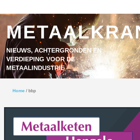
Ga naar inhoud
MENU
METAALKRA
NIEUWS, ACHTERGRONDEN EN
VERDIEPING VOOR DE
METAALINDUSTRIE
Home
/
bbp