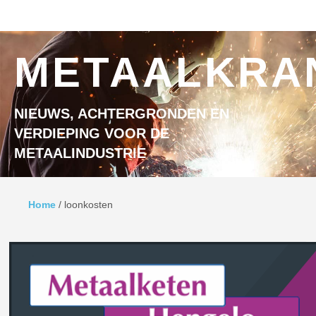
Ga naar inhoud
MENU
METAALKRA
NIEUWS, ACHTERGRONDEN EN
VERDIEPING VOOR DE
METAALINDUSTRIE
Home
/
loonkosten