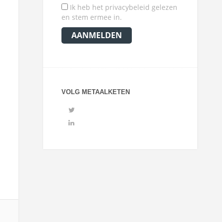
Ik heb het privacybeleid gelezen
en stem ermee in.
VOLG METAALKETEN