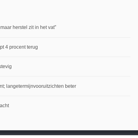
ar herstel zit in het vat”
pt 4 procent terug
stevig
t; langetermijnvooruitzichten beter
wacht