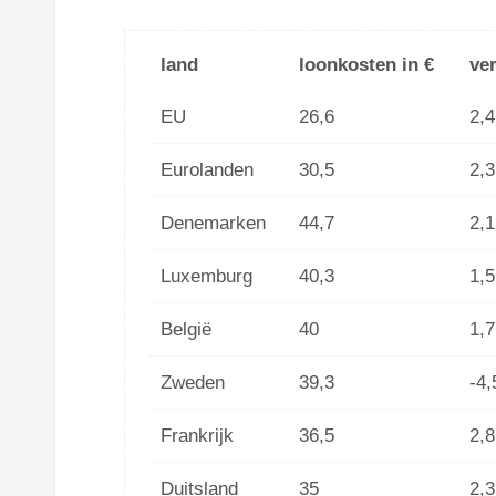
land
loonkosten in €
ve
EU
26,6
2,4
Eurolanden
30,5
2,3
Denemarken
44,7
2,1
Luxemburg
40,3
1,5
België
40
1,7
Zweden
39,3
-4,
Frankrijk
36,5
2,8
Duitsland
35
2,3