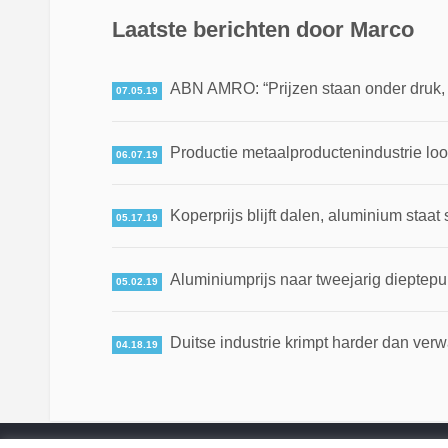
Laatste berichten door Marco
ABN AMRO: “Prijzen staan onder druk, ma
07.05.19
Productie metaalproductenindustrie loo
06.07.19
Koperprijs blijft dalen, aluminium staat 
05.17.19
Aluminiumprijs naar tweejarig dieptepun
05.02.19
Duitse industrie krimpt harder dan ver
04.18.19