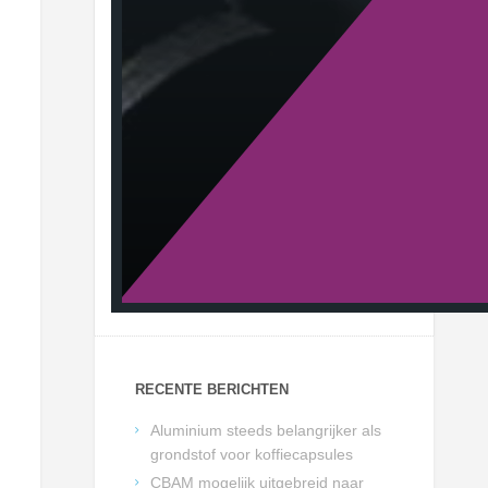
RECENTE BERICHTEN
Aluminium steeds belangrijker als
grondstof voor koffiecapsules
CBAM mogelijk uitgebreid naar