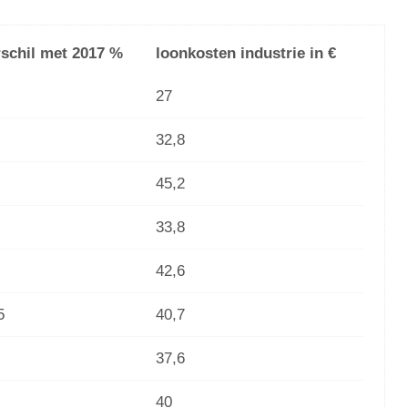
rschil met 2017 %
loonkosten industrie in €
27
32,8
45,2
33,8
42,6
5
40,7
37,6
40