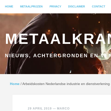
MENU
HOME
GA NAAR INHOUD
METAALPRIJZEN
PRIVACY
DISCLAIMER
CONTACT
METAALKRA
NIEUWS, ACHTERGRONDEN EN VER
Home
/
Arbeidskosten Nederlandse industrie en dienstverlening 
29 APRIL 2019
—
MARCO