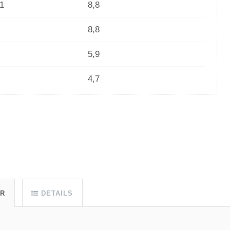
1
8,8
8,8
5,9
4,7
UR
DETAILS