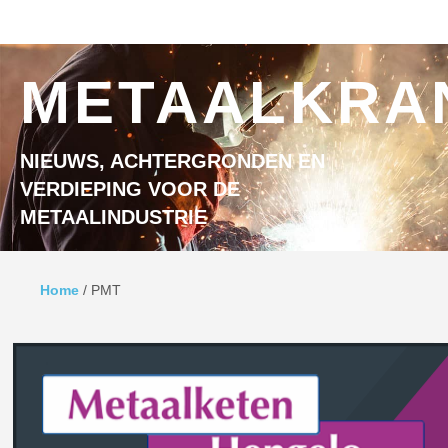
Ga naar inhoud
MENU
METAALKRA
NIEUWS, ACHTERGRONDEN EN
VERDIEPING VOOR DE
METAALINDUSTRIE
Home
/
PMT