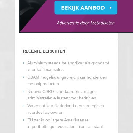
RECENTE BERICHTEN
Aluminium steeds belangrijker als grondstof
voor koffiecapsules
CBAM mogelijk uitgebreid naar honderden
metaalproducten
Nieuwe CSRD-standaarden verlagen
administratieve lasten voor bedrijven
Waterstof kan Nederland een strategisch
voordeel opleveren
EU zet in op lagere Amerikaanse
importheffingen voor aluminium en staal