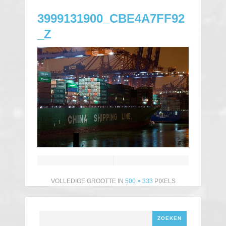
3999131900_CBE4A7FF92
_Z
VOLLEDIGE GROOTTE IN
500 × 333
PIXELS
Zoeken