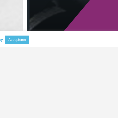
cy
Accepteren
RECENTE BERICHTEN
Aluminium steeds belangrijker als
grondstof voor koffiecapsules
CBAM mogelijk uitgebreid naar