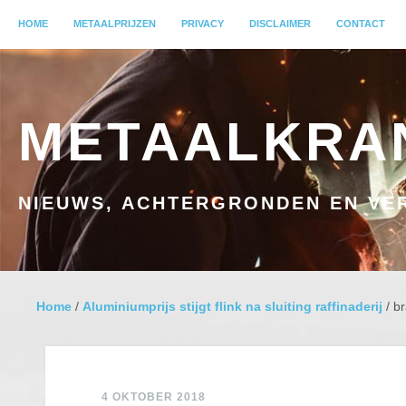
MENU
HOME
GA NAAR INHOUD
METAALPRIJZEN
PRIVACY
DISCLAIMER
CONTACT
METAALKRA
NIEUWS, ACHTERGRONDEN EN VER
Home
/
Aluminiumprijs stijgt flink na sluiting raffinaderij
/
br
4 OKTOBER 2018