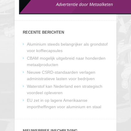
RECENTE BERICHTEN
Aluminium steeds belangrijker als grondstof
voor koffiecapsules
CBAM mogelijk uitgebreid naar honderden
metaalproducten
Nieuwe CSRD-standaarden verlagen
administratieve lasten voor bedrijven
Waterstof kan Nederland een strategisch
voordeel opleveren
EU zet in op lagere Amerikaanse
importheffingen voor aluminium en staal
NIEUWSBRIEF INSCHRIJVING