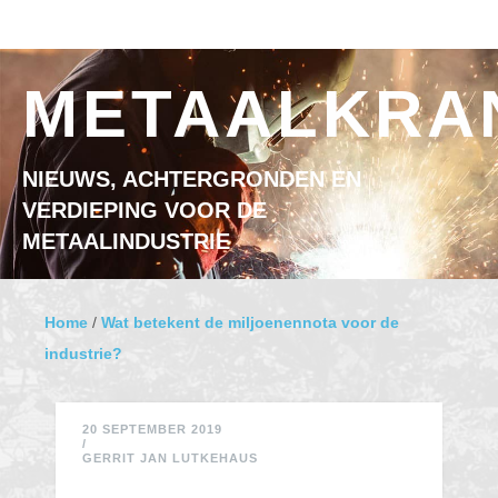
Ga naar inhoud
MENU
METAALKRA
NIEUWS, ACHTERGRONDEN EN
VERDIEPING VOOR DE
METAALINDUSTRIE
Home
/
Wat betekent de miljoenennota voor de
industrie?
20 SEPTEMBER 2019
/
GERRIT JAN LUTKEHAUS