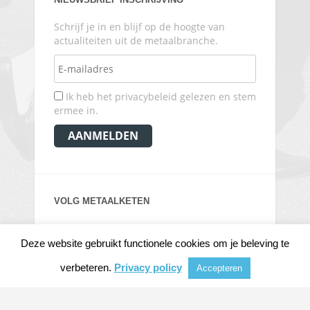
Schrijf je in en blijf op de hoogte van
actualiteiten uit de metaalbranche.
Ik heb het privacybeleid gelezen en stem
ermee in.
VOLG METAALKETEN
Deze website gebruikt functionele cookies om je beleving te
verbeteren.
Privacy policy
Accepteren
© 2026
METAALKRANT
|
NIEUWS, ACHTERGRONDEN EN VERDIEPING VOOR DE
METAALINDUSTRIE