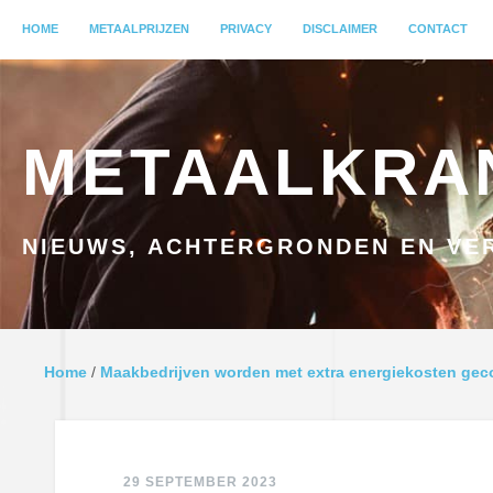
MENU
HOME
GA NAAR INHOUD
METAALPRIJZEN
PRIVACY
DISCLAIMER
CONTACT
METAALKRA
NIEUWS, ACHTERGRONDEN EN VER
Home
/
Maakbedrijven worden met extra energiekosten geco
29 SEPTEMBER 2023