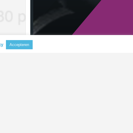
cy
Accepteren
RECENTE BERICHTEN
Aluminium steeds belangrijker als
grondstof voor koffiecapsules
CBAM mogelijk uitgebreid naar