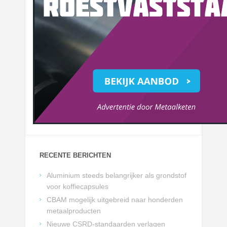
RECENTE BERICHTEN
Aluminium steeds belangrijker als grondstof
voor koffiecapsules
CBAM mogelijk uitgebreid naar honderden
metaalproducten
Nieuwe CSRD-standaarden verlagen