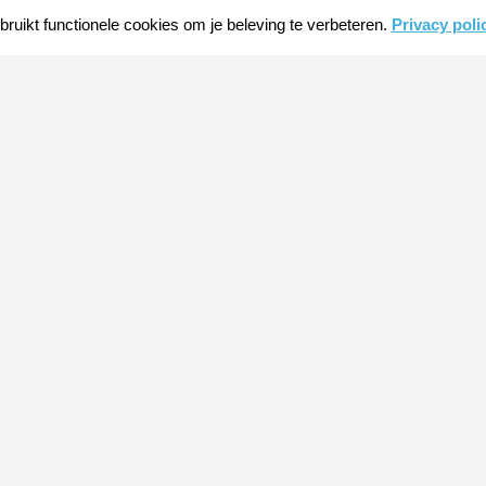
ruikt functionele cookies om je beleving te verbeteren.
Privacy poli
CHINA INTENSIVEERT INSPANNINGEN
OM ’S WERELDS GROOTSTE
STAALINDUSTRIE GROEN TE MAKEN