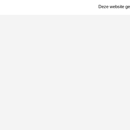
Deze website geb
DOORBRAAK IN
ALUMINIUMINDUSTRIE VANWEGE
KOOLSTOFARME PRODUCTIE