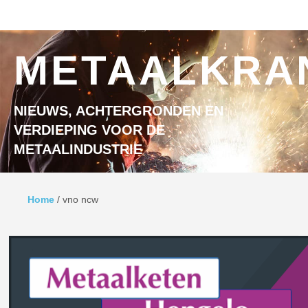
Ga naar inhoud
MENU
METAALKRA
NIEUWS, ACHTERGRONDEN EN
VERDIEPING VOOR DE
METAALINDUSTRIE
Home
/
vno ncw