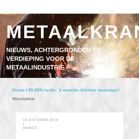
Ga naar inhoud
MENU
METAALKRA
NIEUWS, ACHTERGRONDEN EN
VERDIEPING VOOR DE
METAALINDUSTRIE
Home
/
99,99% lucht; ’s werelds lichtste materiaal
/
Microlattice
15 OKTOBER 2015
/
MARCO