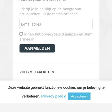
Schrijf je in en blijf op de hoogte van
actualiteiten uit de metaalbranche.
Ik heb het privacybeleid gelezen en stem
ermee in.
VOLG METAALKETEN
Deze website gebruikt functionele cookies om je beleving te
verbeteren.
Privacy policy
Accepteren
© 2026
METAALKRANT
|
NIEUWS, ACHTERGRONDEN EN VERDIEPING VOOR DE
METAALINDUSTRIE