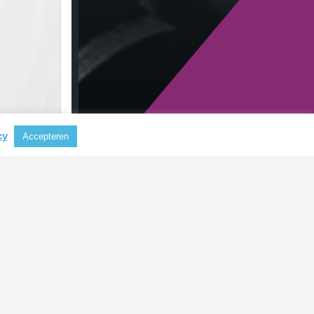
cy
Accepteren
RECENTE BERICHTEN
Nieuwe CSRD-standaarden
verlagen administratieve lasten
voor bedrijven