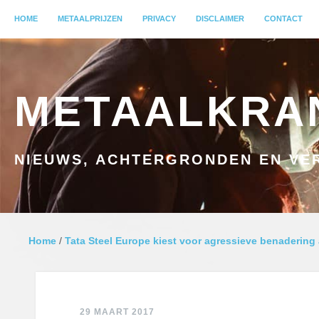
MENU
HOME
GA NAAR INHOUD
METAALPRIJZEN
PRIVACY
DISCLAIMER
CONTACT
METAALKRA
NIEUWS, ACHTERGRONDEN EN VER
Home
/
Tata Steel Europe kiest voor agressieve benadering
29 MAART 2017