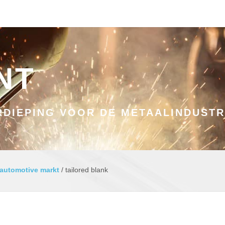
NT
DIEPING VOOR DE METAALINDUSTR
 automotive markt
/
tailored blank