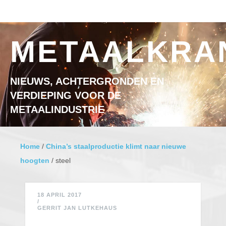
Ga naar inhoud
MENU
METAALKRA
NIEUWS, ACHTERGRONDEN EN
VERDIEPING VOOR DE
METAALINDUSTRIE
Home
/
China’s staalproductie klimt naar nieuwe
hoogten
/
steel
18 APRIL 2017
/
GERRIT JAN LUTKEHAUS