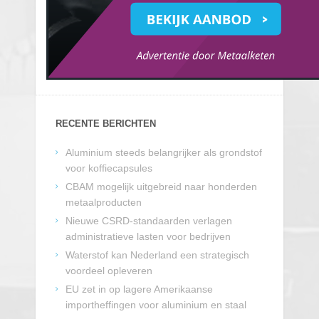
RECENTE BERICHTEN
Aluminium steeds belangrijker als grondstof
voor koffiecapsules
CBAM mogelijk uitgebreid naar honderden
metaalproducten
Nieuwe CSRD-standaarden verlagen
administratieve lasten voor bedrijven
Waterstof kan Nederland een strategisch
voordeel opleveren
EU zet in op lagere Amerikaanse
importheffingen voor aluminium en staal